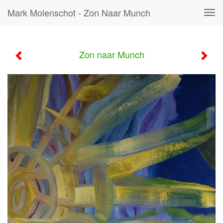
Mark Molenschot - Zon Naar Munch
Tog
navi
Zon naar Munch